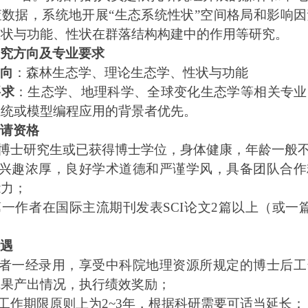
数据，系统地开展“生态系统性状”空间格局和影响
性状与功能、性状在群落结构构建中的作用等研究。
研究方向及专业要求
方向
：森林生态学、理论生态学、性状与功能
要求
：生态学、地理科学、全球变化生态学等相关专业
系统或模型编程应用的背景者优先。
申请资格
博士研究生或已获得博士学位，身体健康，年龄一般
兴趣浓厚，良好学术道德和严谨学风，具备团队合作
能力；
第一作者在国际主流
期刊发表
SCI
论文
2
篇以上（或一
待遇
者一经录用，享受中科院地理资源所规定的博士后工
成果产出情况，执行绩效奖励；
工作期限原则上为
2~3
年，根
据科研需要可适当延长；