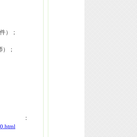
件）；
师）；
：
60.html