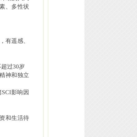
因素、多性状
，有遥感、
不超过
30
岁
精神和独立
篇
SCI
影响因
资和生活待