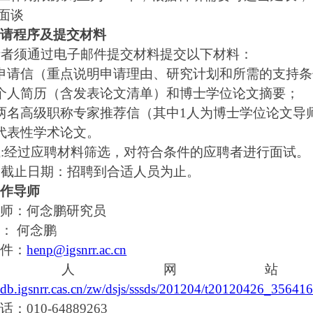
面谈
申请程序及提交材料
请者须通过电子邮件提交材料提交以下材料：
申请信（重点说明申请理由、研究计划和所需的支持条
个人简历（含发表论文清单）和博士学位论文摘要；
两名高级职称专家推荐信（其中
1
人为博士学位论文导
代表性学术论文。
试
:
经过应聘材料筛选，对符合条件的应聘者进行面试。
名截止日期：招聘到合适人员为止。
合作导师
导师：何念鹏研究员
： 何念鹏
邮件：
henp@igsnrr.ac.cn
个人网站
cedb.igsnrr.cas.cn/zw/dsjs/sssds/201204/t20120426_35641
电话：
010-64889263