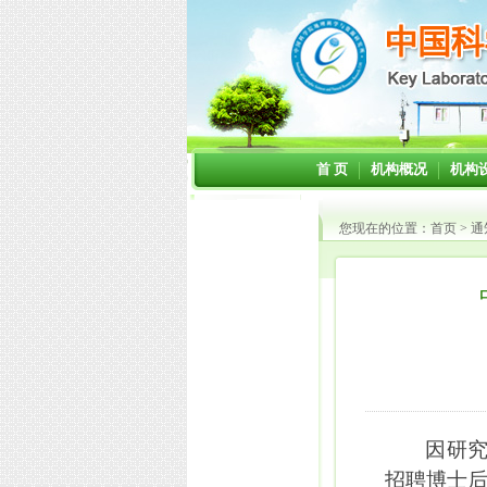
首 页
机构概况
机构
您现在的位置：
首页
>
通
因研
招聘博
士