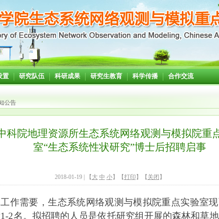
设置
研究队伍
科研成果
研究生教育
科学传播
合作交流
知公告
中科院地理资源所生态系统网络观测与模拟院重
室“生态系统性状研究”博士后招聘启事
2018-01-19
| 【
大
中
小
】【
打印
】【
关闭
】
究工作需要，生态系统网络观测与模拟院重点实验室现
后
1-2
名
。拟招聘的人员是依托研究组开展的森林和草地