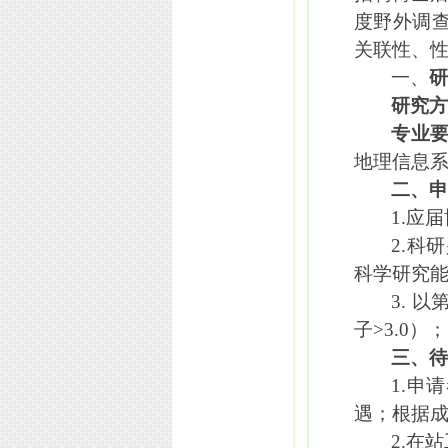
度野外调查
关联性、
一、
研究
专业
地理信息
二、
1.
应届
2.
科研
科学研究
3.
以
子
>3.0
）
；
三、
1.
申请
遇；根据
2.
在站