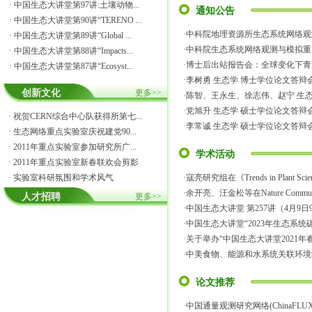
·
中国生态大讲堂第97讲:土壤动物...
通知公告
·
中国生态大讲堂第90讲“TERENO ...
·
中科院地理资源所生态系统网络观测
·
中国生态大讲堂第89讲“Global ...
·
中科院生态系统网络观测与模拟重点
·
中国生态大讲堂第88讲“Impacts...
·
博士后出站报告会：全球变化下青藏
·
中国生态大讲堂第87讲“Ecosyst...
·
李树勇 生态学 博士学位论文答辩
创新文化
更多>>
·
陈智、王永生、徐志伟、赵宁 生态学
·
党旭升 生态学 硕士学位论文答辩
·
祝贺CERN综合中心队获得所第七...
·
李常诚 生态学 硕士学位论文答辩
·
生态网络重点实验室庆祝建党90...
·
2011年重点实验室参加研究所广...
学术活动
·
2011年重点实验室新春联欢会剪影
·
实验室科研氛围和学术风气
·
寇亮研究组在《Trends in Plant S
·
余开亮、汪金松等在Nature Commun
人才招聘
更多>>
·
中国生态大讲堂 第257讲（4月9日9:0
·
中国生态大讲堂“2023年生态系统
·
关于举办“中国生态大讲堂2021
·
中美食物、能源和水系统关联环境学术
论文推荐
·
中国通量观测研究网络(ChinaFLU