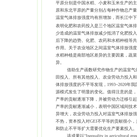
平原分别是中国水稻、小麦和玉米生产的主
原和东北平原的产量分别占每种作物总产量
温室气体排放强度均有所增加，而长江中下
表明化肥和农药投入是三个地区温室气体排
少造成的温室气体排放减少抵消了化肥投入
后下降的趋势。化肥、农药和水稻种植等共
作用。关于农业地区之间温室气体排放强度
水稻种植是南部地区差异的主要因素，蔬菜
异。
借助生产函数研究作物生产的温室气
田投入、所有其他投入、农业劳动力投入和
体排放强度的不平等发现，
1993~2020
年我
源模式发生了明显的变化。值得注意的是，
产率的贡献逐渐下降，并被劳动力迁移引起
产率的贡献逐渐减小，表明中国区域间技术
异增大，农业劳动力投入对温室气体排放强
不热，资本投入对
GEI
不平等的贡献很小，
和防止不平等扩大需要优化生产要素投入。
该成果以
“Inequality in agricultural gr