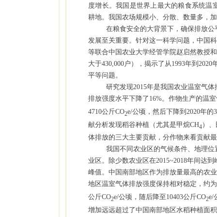
度增长。我国是世界上最大的粮食系统温
耕地。我国农场规模小、分散、数量多，加
在粮食安全的大背景下，确保排放公
发展至关重要。针对这一科学问题，中国科
等联合中国农业大学经管学院赵启然教授和
大于
430,000
户），揭示了从
1993
年到
2020
平等问题。
研究发现
2015
年是我国农业温室气体
排放强度水平下降了
16%
。作物生产的温室
4710
公斤
CO
e/
公顷，然后下降到
2020
年的
3
2
献分析发现稻谷种植（尤其是甲烷
CH
）、
4
体排放的三大主要贡献，分作物来看贡献最
我国不同农业区的气候条件、地理位
业区。除少数农业区在
2015~2018
年间达到
峰值。中国南部地区作为排放量最高的农业
地区温室气体排放强度保持相对稳定，约为
公斤
CO
e/
公顷，随后降至
10403
公斤
CO
e/
2
2
增加远远超过了中国南部地区水稻种植面积