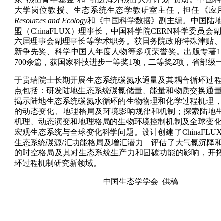
大学岗位教授、生态系统生态学教研室主任，担任《应
Resources and Ecology
和《中国科学数据》副主编。中国陆
盟（
ChinaFLUX
）
理事长，中国科学院
CERN
科学委员会副
六届理事会副理事长等学术职务。获国务院政府特殊津贴
新争先奖、科学中国人年度人物等多项荣誉奖。出版专著
1
700
余篇，获国家科技进步一等奖
1
项，二等奖
2
项，省部级
于贵瑞院士长期开展生态系统碳氮水通量及其耦合循环过
点包括：研发陆地生态系统碳氮储量、能量和物质交换通
揭示陆地生态系统碳氮水循环的生物物理和化学过程机理
的动态变化、地理格局及环境影响规律和机制；探索陆地
机理、动态演变和地理格局的生物环境控制机制及全球变
宏观生态系统与全球变化科学问题。设计创
建了
ChinaFLU
生态系统碳源
/
汇功能格局及增汇潜力，评估了大气氮沉降
的时空格局及其对生态系统生产力和固碳功能的影响，开
环过程机制研究新领域。
中国生态学学会
供稿