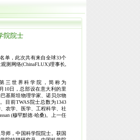
学院院士
名单，此次共有来自全
球
33
个
量观测网
络
(ChinaFLUX)
理
事长
,
第三世界科学院，简称为
月
10
日
，总部设在意大利的里
由巴基斯坦物理学家、诺贝尔物
。目前
TWAS
院士总数为
1343
学、农学、医学、工程科学、社
ssan
(
穆罕默德
·
哈桑
)
。上一任
生导师，中国科学院院士。获国
科学院特聘研究员，中国科学院