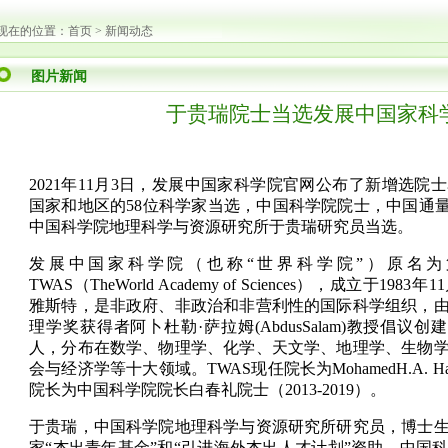
现在的位置：
首页
>
新闻动态
图片新闻
于贵瑞院士当选发展中国家科
2021年11
月
3
日
，发展中国家科学院官网公布了新增选院士
国家和地区的
58
位科
学家当选，中国科学院院士，中国通
中国科学院地理科学与资源研究所于贵瑞研究员当选。
发展中国家科学院（也称
“
世界科学院
”
）原名为
TWAS
（
TheWorld Academy of Sciences
）
，成立
于
1983
年
11
雅斯特，是非政府、非政治和非营利性的国际科学组织，
理学奖获得者阿卜杜勒
·
萨拉
姆
(AbdusSalam)
教授倡议创建
人，分布在数学、物理学、化学、天文学、地理学、生物
会与经济学等十大领域。
TWAS
现任院长为
MohamedH.A. Ha
院长为中国科学院院长白春礼院
士（
2013-2019
）
。
于贵瑞，中国科学院地理科学与资源研究所研究员，博士
家
“
杰出青年基金
”
和
“
引进海外杰出人才计划
”
资助。中国