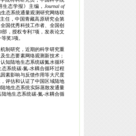
用生态学报》主编，
Journal of
地生态系统通量观测研究网络联
主任，中国青藏高原研究会第
、全国优秀科技工作者、全国创
0
部，授权专利
7
项，发表论文
一等奖
3
项。
程机制研究，近期的科学研究重
量及生态要素网络观测新技术；
，认知陆地生态系统碳氮水循环
生态系统碳
-
氮
-
水耦合循环过程
化因素影响与反馈作用等大尺度
X
，评估和认证了中国区域陆地
和陆地生态系统实际蒸散发通量
拓陆地生态系统碳
-
氮
-
水耦合循