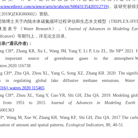
.sciencedirect.com/science/article/abs/pii/S0043135420312719
)
。该研究
获得
（
2019QZKK060602
）资助。
明旭博士关于内陆水体碳氮循环过程评估和生态水文模型（
TRIPLEX-HY
继发表于《
Water Research
》，《
Journal of Advances in Modeling Ear
dicators
》等期刊上，详见论文目录。
目录
(*
通讯作者
)
：
eng CH*, Zhang KR, Xu L, Wang JM, Yang Y, Li P, Liu ZL, He NP*.2021. H
n important source of greenhouse gases to the atmosphere.
W
atres.2020.116738.
ng CH*, Zhu QA, Zhou XL, Yang G, Song XZ, Zhang KR. 2020. The significa
 in regulating global lake diffusive methane emissions.
Water 
016/j.watres.2020.115465
.
eng CH*, Zhou XL, Yang Y, Guo YR, Shi GH, Zhu QA. 2019. Modeling glob
s from 1951 to 2015.
Journal of Advances in Modeling Earth 
S001363
CH*, Wang M, Xue W, Zhang KR, Wang KF, Shi GH, Zhu QA. 2017.The carbon
uation of amount and spatial patterns,
Ecological Indicators
, 80, 40-51.