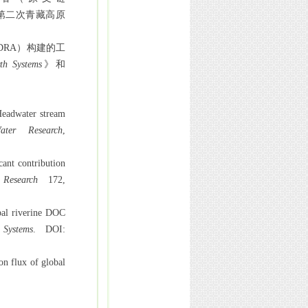
第二次青藏高原
DRA
）构建的工
th Systems
》和
eadwater stream
ater Research
,
nt contribution
Research
172,
al riverine DOC
Systems
. DOI:
 flux of global