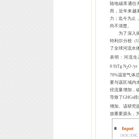
陆地碳库通往
而，近年来越
力；迄今为止
尚不清楚。
为了深入
特利尔分校（
了全球河流水
表明：河流生
0.9)Tg N
O /yr
2
70%
温室气体
要与该区域内
径流量增加，
导致了
GHGs
排
增加。该研究
放重要源头，