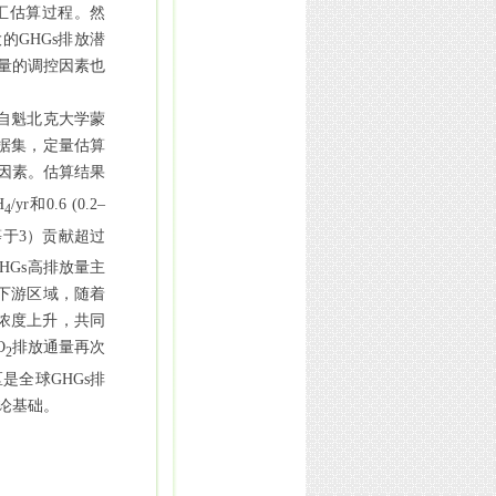
汇估算过程。然
大的
GHGs
排放潜
量的调控因素也
自魁北克大学蒙
据集，
定量估算
因素。估算结果
H
/yr
和
0.6 (0.2–
4
等于
3
）贡献超过
HGs
高排放量主
下游区域，随着
浓度上升，共同
O
排放通量再次
2
区是全球
GHGs
排
论基础。