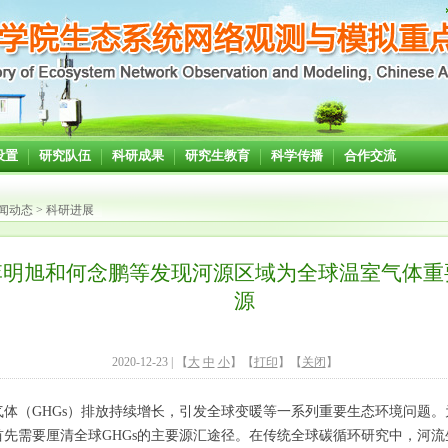
设置
研究队伍
科研成果
研究生教育
科学传播
合作交流
闻动态
>
科研进展
李明旭和何念鹏等发现河源区域为全球温室气体重
源
2020-12-23
| 【
大
中
小
】【
打印
】【
关闭
】
气体（
GHGs
）排放持续增长，引发全球变暖等一系列重要生态环境问题。
首先需要厘清全球
GHGs
的主要源汇途径。在传统全球碳循环研究中，河流