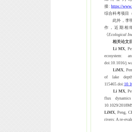
接
:
https://www
综合科考项目
此外，李
作，近期相
《
Ecological In
相关论文
Li MX
, P
ecosystem: a
doi:10.1016/j.w
LiMX
, Pe
of lake depth
115465.doi:
10.1
Li MX
, P
flux dynamic
10.1029/2018M
LiMX
, Peng, 
rivers: A re-eval