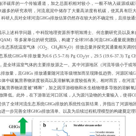
海洋碳库的一个传输通道，加之总面积相对较小，一般不纳入碳源或碳
来越多的研究表明，河流底泥中储存了大量高浓度有机碳，使其具有巨
，科研人员对全球河流
GHGs
排放估算仍然存在较大的不确定性，且排放通
揭示上述科学问题，中科院地理资源所李明旭博士、何念鹏研究员以及来
UQAM
）等多家单位的研究团队，构建了全球
595
条河流
GHGs
通量观测数
体生态系统温室气体（
CO
、
CH
和
N
O
）排放总量并探究其通量相关调控
2
4
2
态系统
GHGs
年排放量为
6.6 (5.5–7.8) Pg CO
/yr
，
29.5 (19.6–37.3) Tg C
2
，是全球温室气体的主要排放源之一。其中河源地区（河流等级小于或
总排放量，且
GHGs
排放通量随河流等级增加而呈现降低趋势。河源区域
G
水体中碳氮营养物浓度较高以及溶解氧浓度较低有关。相对而言，在河流
碳氮营养物浓度被“稀释”，加之因浮游植物和水生植物增多导致的溶解氧
放降低。此外，在下游靠近河口区域，人为源污染物的大量输入，使得
C
提供了全球河流生态系统
GHGs
排放的系统性估算结果，并指出了河源地
为进一步完善全球
GHGs
排放清单、以及为后续过程机理模型的构建奠定理